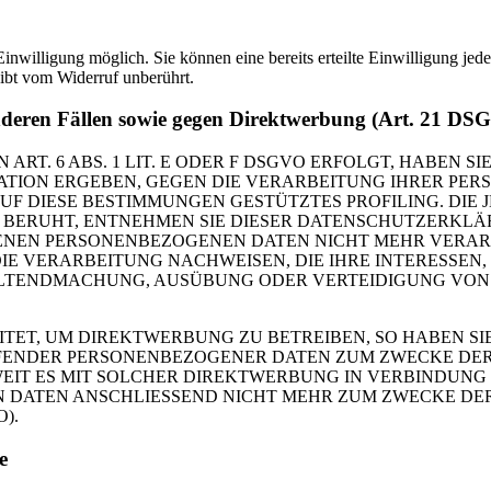
nwilligung möglich. Sie können eine bereits erteilte Einwilligung jede
ibt vom Widerruf unberührt.
nderen Fällen sowie gegen Direktwerbung (Art. 21 DS
. 6 ABS. 1 LIT. E ODER F DSGVO ERFOLGT, HABEN SIE
TUATION ERGEBEN, GEGEN DIE VERARBEITUNG IHRER P
AUF DIESE BESTIMMUNGEN GESTÜTZTES PROFILING. DIE 
BERUHT, ENTNEHMEN SIE DIESER DATENSCHUTZERKLÄ
ENEN PERSONENBEZOGENEN DATEN NICHT MEHR VERARBE
 VERARBEITUNG NACHWEISEN, DIE IHRE INTERESSEN, 
GELTENDMACHUNG, AUSÜBUNG ODER VERTEIDIGUNG VO
T, UM DIREKTWERBUNG ZU BETREIBEN, SO HABEN SIE 
FFENDER PERSONENBEZOGENER DATEN ZUM ZWECKE D
OWEIT ES MIT SOLCHER DIREKTWERBUNG IN VERBINDUNG 
N DATEN ANSCHLIESSEND NICHT MEHR ZUM ZWECKE D
).
e