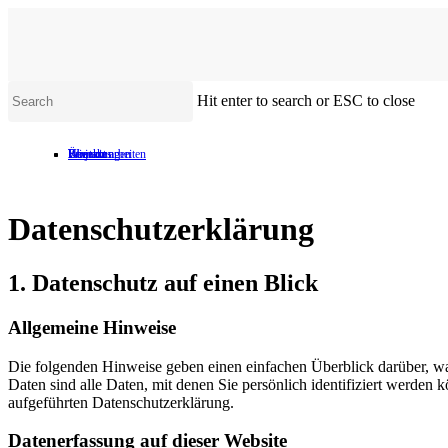
Skip
to
main
content
Hit enter to search or ESC to close
Close
Search
Über uns
Wie wir arbeiten
Projekte
Bewertungen
Kontakt
Datenschutz­erklärung
1. Datenschutz auf einen Blick
Allgemeine Hinweise
Die folgenden Hinweise geben einen einfachen Überblick darüber, w
Daten sind alle Daten, mit denen Sie persönlich identifiziert werde
aufgeführten Datenschutzerklärung.
Datenerfassung auf dieser Website