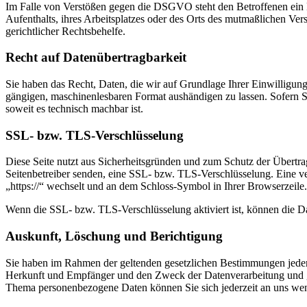
Im Falle von Verstößen gegen die DSGVO steht den Betroffenen ein B
Aufenthalts, ihres Arbeitsplatzes oder des Orts des mutmaßlichen Ve
gerichtlicher Rechtsbehelfe.
Recht auf Daten­übertrag­barkeit
Sie haben das Recht, Daten, die wir auf Grundlage Ihrer Einwilligung 
gängigen, maschinenlesbaren Format aushändigen zu lassen. Sofern Sie
soweit es technisch machbar ist.
SSL- bzw. TLS-Verschlüsselung
Diese Seite nutzt aus Sicherheitsgründen und zum Schutz der Übertrag
Seitenbetreiber senden, eine SSL- bzw. TLS-Verschlüsselung. Eine ver
„https://“ wechselt und an dem Schloss-Symbol in Ihrer Browserzeile
Wenn die SSL- bzw. TLS-Verschlüsselung aktiviert ist, können die Dat
Auskunft, Löschung und Berichtigung
Sie haben im Rahmen der geltenden gesetzlichen Bestimmungen jederz
Herkunft und Empfänger und den Zweck der Datenverarbeitung und gg
Thema personenbezogene Daten können Sie sich jederzeit an uns we