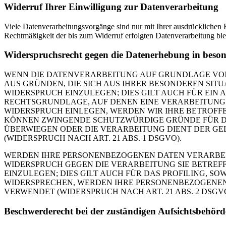
Widerruf Ihrer Einwilligung zur Datenverarbeitung
Viele Datenverarbeitungsvorgänge sind nur mit Ihrer ausdrücklichen Ei
Rechtmäßigkeit der bis zum Widerruf erfolgten Datenverarbeitung ble
Widerspruchsrecht gegen die Datenerhebung in beso
WENN DIE DATENVERARBEITUNG AUF GRUNDLAGE VON ART
AUS GRÜNDEN, DIE SICH AUS IHRER BESONDEREN SI
WIDERSPRUCH EINZULEGEN; DIES GILT AUCH FÜR EIN 
RECHTSGRUNDLAGE, AUF DENEN EINE VERARBEITUNG 
WIDERSPRUCH EINLEGEN, WERDEN WIR IHRE BETROFF
KÖNNEN ZWINGENDE SCHUTZWÜRDIGE GRÜNDE FÜR DIE
ÜBERWIEGEN ODER DIE VERARBEITUNG DIENT DER 
(WIDERSPRUCH NACH ART. 21 ABS. 1 DSGVO).
WERDEN IHRE PERSONENBEZOGENEN DATEN VERARBEITE
WIDERSPRUCH GEGEN DIE VERARBEITUNG SIE BETRE
EINZULEGEN; DIES GILT AUCH FÜR DAS PROFILING, S
WIDERSPRECHEN, WERDEN IHRE PERSONENBEZOGENE
VERWENDET (WIDERSPRUCH NACH ART. 21 ABS. 2 DSGVO
Beschwerde­recht bei der zuständigen Aufsichts­behörd